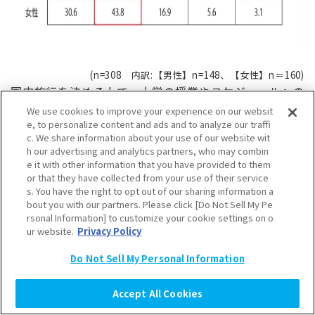
(n=308 内訳:【男性】n=148、【女性】n＝160)
国内旅行を決める上で、大学の授業やスケジュールへの
配慮は、「ある程度配慮する」37.7%、僅差で「とて
We use cookies to improve your experience on our websit
e, to personalize content and ads and to analyze our traffi
も配慮する」37.3%が並びました。二つを合わせた
c. We share information about your use of our website wit
【配慮する派】は約8割に達し、多くの学生が学業に配
h our advertising and analytics partners, who may combin
慮して旅行計画を立てることがわかりました。
e it with other information that you have provided to them
特に、男性は「とても配慮する」44.6%が高く、大学
or that they have collected from your use of their service
s. You have the right to opt out of our sharing information a
のスケジュールを気にしているようです。女性は「ある
bout you with our partners. Please click [Do Not Sell My Pe
程度配慮する」43.8%が最多になり、学業を考慮しつつ
rsonal Information] to customize your cookie settings on o
もスケジュールを調整して旅行をしようとするスタン
ur website.
Privacy Policy
スが少し見受けられました。
Do Not Sell My Personal Information
Q.授業期間に旅行を計画する場合、どのように
Accept All Cookies
対応することが多いですか？
【複数回答】