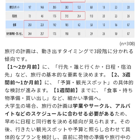
(n=308)
旅行の計画は、動き出すタイミングで3段階に分かれる
傾向です。
【1
～
2
か月前
】
に、「行先・誰と行くか・日程・宿泊
先」など、旅行の基本的な要素を決めます。
【2
、
3
週
間前～
1
か月前
】
に、「予算・観光スポット」の具体的
な検討が進みます。
【1
週間前
】
までに、「食事・持ち
物準備・買い出し」など、細かい準備へ。
大学生の場合、旅行の計画は
学業やサークル、アルバ
イトなどのスケジュールに合わせる必要がある
ため、
早めに日程と同行者を決める傾向が見られます。その
後、行きたい観光スポットや予算と照らし合わせて具
体的なプランを検討し、直前に荷物の準備や旅行中の