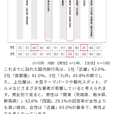
(n=308 内訳:【男性】n=148、【女性】n＝160)
これまでに訪れた国内旅行先は、1位「近畿」62.0%、
2位「首都圏」61.0%、3位「九州」45.8%の順でし
た。 上位層は、大型テーマパークや観光スポット、グ
ルメなどさまざまな要素が影響していると考えられま
す。男女別で見ると、男性は「関東（茨城県、栃木県、
群馬県）」42.6%「四国」29.1%の回答率が女性より
も高い傾向。女性は「近畿」65.0%が最多で、男性よ
りも多くなっています。