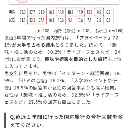
(n=308 内訳:【男性】n=148、【女性】n＝160)
直近1年間で行った国内旅行は、
「プライベート」72.
1%が大半を占める結果
となりました。続いて、「趣
味・推し活のため」30.2%「ライブ・フェスなど」24.
4%に票が集まり、
趣味や娯楽を目的とした旅行
も上位
に入っています。
男女別に見ると、男性は「インターン・就活関連」18.
9%、「ゼミの合宿」18.2%、「大学のイベントや研
修」16.9%の回答率が女性の回答率よりも高い傾向。
女性は「趣味・推し活のため」32.5%や「ライブ・フ
ェスなど」27.5%の回答も目立ちました。
Q.直近１年間に行った国内旅行の合計回数を教
えてください。