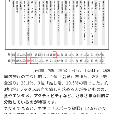
(n=308 内訳:【男性】n=148、【女性】n＝160)
国内旅行の主な目的は、1位「温泉」29.6%、2位「美
食巡り」23.1%、3位「推し活」19.5%の順でした。
約
3割がリラックス志向
で癒しを求める人が多いものの、
食や
エンタメ
、アクティビティ
など
、さまざまな目的に
分散しているのが特徴
です。
男女別で見ると、男性は「スポーツ観戦」14.9％が女