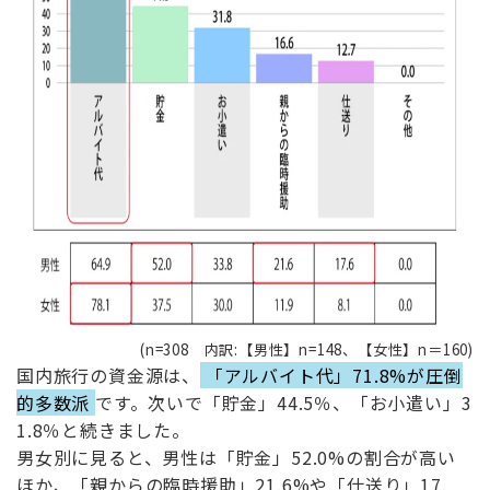
(n=308 内訳:【男性】n=148、【女性】n＝160)
国内旅行の資金源は、
「アルバイト代」71.8%が圧倒
的多数派
です。次いで「貯金」44.5％、「お小遣い」3
1.8％と続きました。
男女別に見ると、男性は「貯金」52.0%の割合が高い
ほか、「親からの臨時援助」21.6%や「仕送り」17.