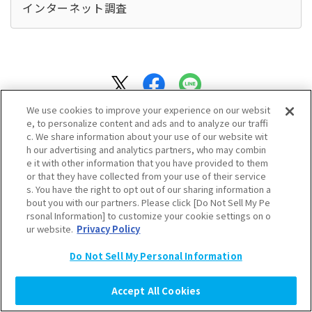
インターネット調査
We use cookies to improve your experience on our websit
e, to personalize content and ads and to analyze our traffi
c. We share information about your use of our website wit
h our advertising and analytics partners, who may combin
e it with other information that you have provided to them
or that they have collected from your use of their service
s. You have the right to opt out of our sharing information a
bout you with our partners. Please click [Do Not Sell My Pe
rsonal Information] to customize your cookie settings on o
ur website.
Privacy Policy
よく見られているタグ
Do Not Sell My Personal Information
ティーンズラボ
10代
SNS
Z世代
トレンド
ランキング
Accept All Cookies
働く女性
大学生
購買行動
高校生