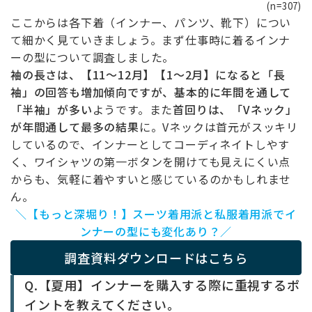
(n=307)
ここからは各下着（インナー、パンツ、靴下）につい
て細かく見ていきましょう。まず仕事時に着るインナ
ーの型について調査しました。
袖の長さは、【11～12月】【1～2月】になると「長
袖」の回答も増加傾向ですが、基本的に年間を通して
「半袖」が多い
ようです。また
首回りは、「Vネック」
が年間通して最多の結果
に。Vネックは首元がスッキリ
しているので、インナーとしてコーディネイトしやす
く、ワイシャツの第一ボタンを開けても見えにくい点
からも、気軽に着やすいと感じているのかもしれませ
ん。
＼【もっと深堀り！】スーツ着用派と私服着用派でイ
ンナーの型にも変化あり？／
調査資料ダウンロードはこちら
Q.【夏用】インナーを購入する際に重視するポ
イントを教えてください。