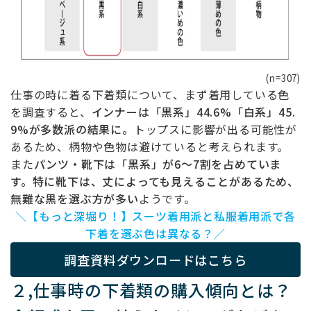
(n=307)
仕事の時に着る下着類について、まず着用している色
を調査すると、
インナーは「黒系」44.6%「白系」45.
9%が多数派の結果に。
トップスに影響が出る可能性が
あるため、柄物や色物は避けていると考えられます。
また
パンツ・靴下は「黒系」が6～7割を占めていま
す。特に靴下は、丈によっても見えることがあるため、
無難な黒を選ぶ方が多い
ようです。
＼【もっと深堀り！】スーツ着用派と私服着用派で各
下着を選ぶ色は異なる？／
調査資料ダウンロードはこちら
２,
仕事時の下着類の購入傾向とは？