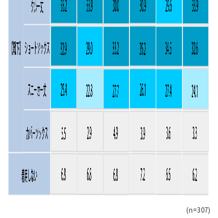
(n=307)