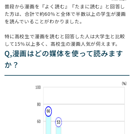
普段から漫画を『よく読む』『たまに読む』と回答し
た方は、合計で約60％と全体で半数以上の学生が漫画
を読んでいることがわかりました。
特に高校生で漫画を読むと回答した人は大学生と比較
して15％以上多く、高校生の漫画人気が伺えます。
Q,漫画はどの媒体を使って読みます
か？