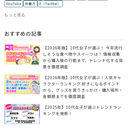
YouTube
共働き
X（Twitter）
もっと見る
おすすめの記事
【2026年版】10代女子が選ぶ！ 今年流行
しそうな食べ物やスイーツは？ 情報収集
から購入後の行動まで、トレンド化する背
景を徹底調査
【2026年版】10代女子が選ぶ！人気キャ
ラクターランキング 好きになるポイント
から、グッズを買うきっかけ・購入場所・
金額感までを徹底調査
【2025年】10代女子が選ぶトレンドラン
キングを発表！