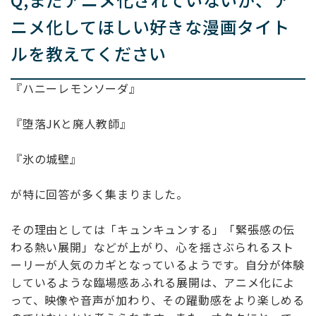
ニメ化してほしい好きな漫画タイト
ルを教えてください
『ハニーレモンソーダ』
『堕落JKと廃人教師』
『氷の城壁』
が特に回答が多く集まりました。
その理由としては「キュンキュンする」「緊張感の伝
わる熱い展開」などが上がり、心を揺さぶられるスト
ーリーが人気のカギとなっているようです。自分が体験
しているような臨場感あふれる展開は、アニメ化によ
って、映像や音声が加わり、その躍動感をより楽しめる