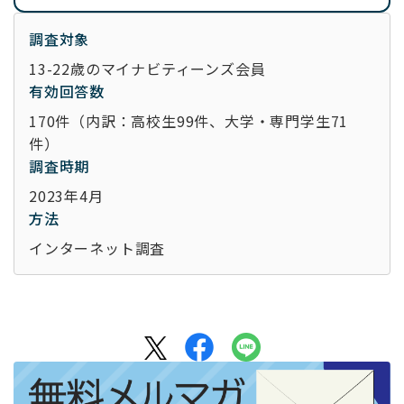
調査対象
13-22歳のマイナビティーンズ会員
有効回答数
170件（内訳：高校生99件、大学・専門学生71
件）
調査時期
2023年4月
方法
インターネット調査