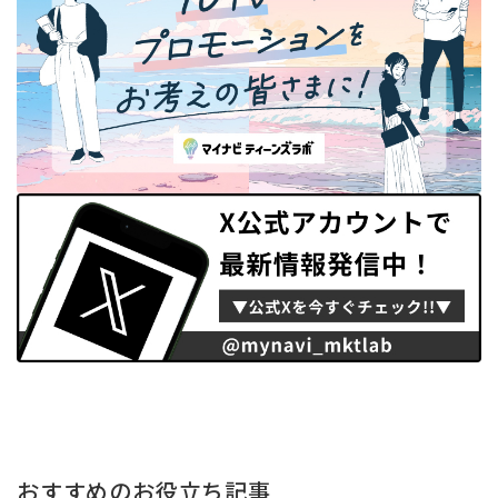
おすすめのお役立ち記事