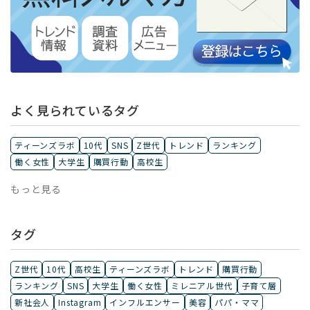
よく見られているタグ
ティーンズラボ
10代
SNS
Z世代
トレンド
ランキング
働く女性
大学生
購買行動
高校生
もっと見る
タグ
Z世代
10代
高校生
ティーンズラボ
トレンド
購買行動
ランキング
SNS
大学生
働く女性
ミレニアル世代
子育て層
新社会人
Instagram
インフルエンサー
美容
パパ・ママ