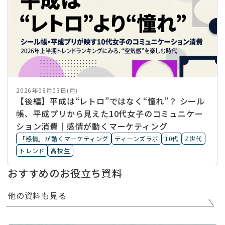
2026年08月03日(月)
【後編】平成は“レトロ”ではなく“憧れ”？ シール
帳、平成プリから見えた10代女子のコミュニケー
ション消費｜感情が動くマーケティング
「感情」が動くマーケティング
ティーンズラボ
10代
Z世代
トレンド
高校生
おすすめのお役立ち資料
他の資料も見る