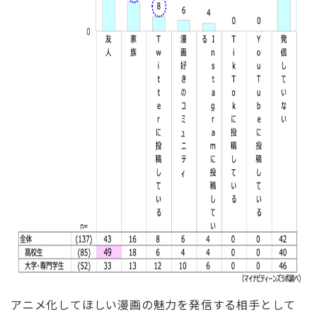
アニメ化してほしい漫画の魅力を発信する相手として