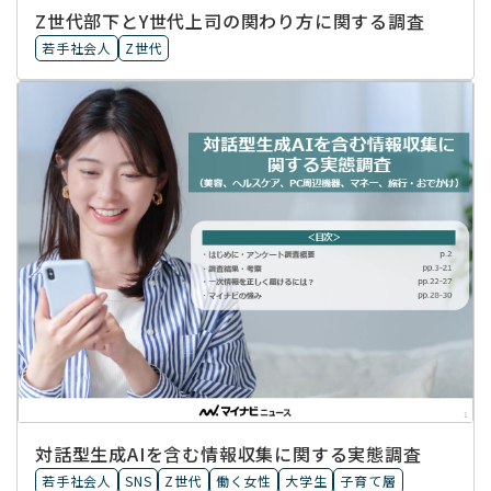
Z世代部下とY世代上司の関わり方に関する調査
若手社会人
Z世代
対話型生成AIを含む情報収集に​関する実態調査
若手社会人
SNS
Z世代
働く女性
大学生
子育て層