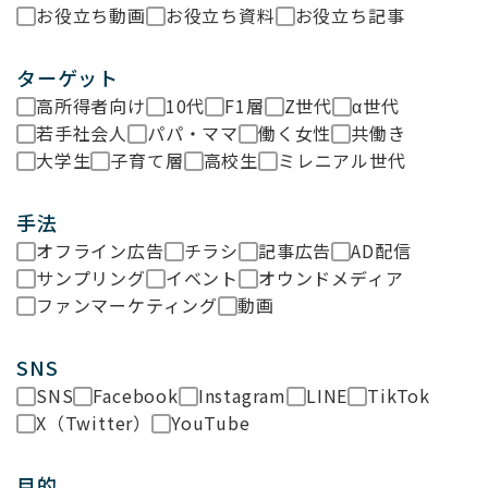
お役立ち動画
お役立ち資料
お役立ち記事
ターゲット
高所得者向け
10代
F1層
Z世代
α世代
若手社会人
パパ・ママ
働く女性
共働き
大学生
子育て層
高校生
ミレニアル世代
手法
オフライン広告
チラシ
記事広告
AD配信
サンプリング
イベント
オウンドメディア
ファンマーケティング
動画
SNS
SNS
Facebook
Instagram
LINE
TikTok
X（Twitter）
YouTube
目的