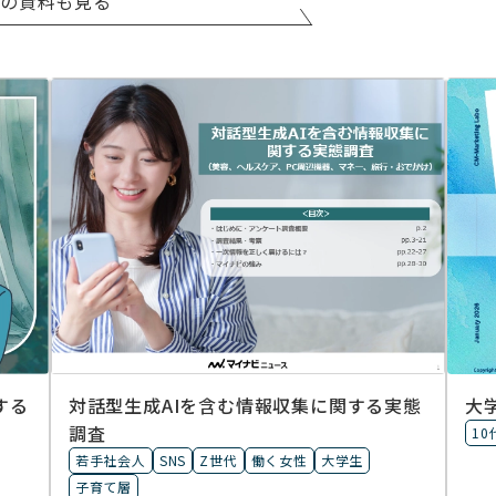
他の資料も見る
する
対話型生成AIを含む情報収集に​関する実態
大
調査
10
若手社会人
SNS
Z世代
働く女性
大学生
子育て層