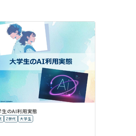
学生のAI利用実態
代
Z世代
大学生