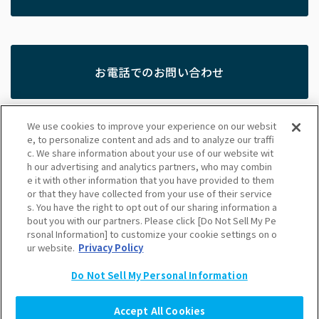
お電話でのお問い合わせ
050-5443-2281
We use cookies to improve your experience on our websit
受付時間：平日10:00〜18:00（弊社所定の休業日を除
e, to personalize content and ads and to analyze our traffi
く）
c. We share information about your use of our website wit
h our advertising and analytics partners, who may combin
e it with other information that you have provided to them
or that they have collected from your use of their service
個人情報の取り扱いについて
株式会社マイナビ
運営者情報
s. You have the right to opt out of our sharing information a
bout you with our partners. Please click [Do Not Sell My Pe
アクセス
サスティナビリティ
採用
グループ企業
rsonal Information] to customize your cookie settings on o
ur website.
Privacy Policy
個人情報保護方針
Do Not Sell My Personal Information
©Mynavi Corporation
Accept All Cookies