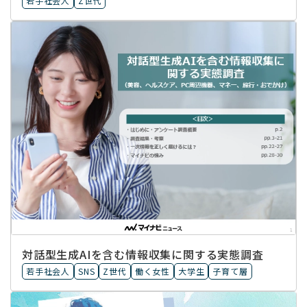
若手社会人
Z世代
対話型生成AIを含む情報収集に​関する実態調査
若手社会人
SNS
Z世代
働く女性
大学生
子育て層