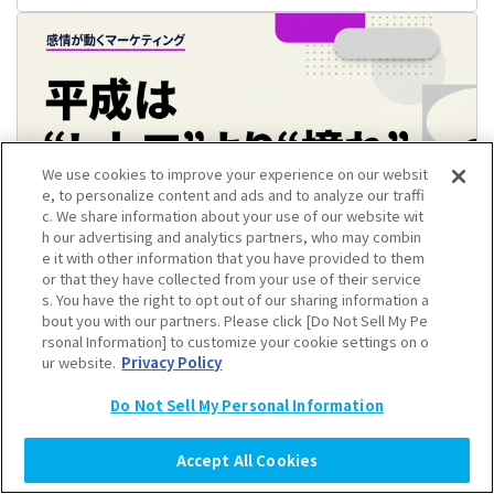
We use cookies to improve your experience on our websit
e, to personalize content and ads and to analyze our traffi
c. We share information about your use of our website wit
h our advertising and analytics partners, who may combin
e it with other information that you have provided to them
or that they have collected from your use of their service
2026年08月03日(月)
s. You have the right to opt out of our sharing information a
【後編】平成は“レトロ”ではなく“憧れ”？ シール
bout you with our partners. Please click [Do Not Sell My Pe
rsonal Information] to customize your cookie settings on o
帳、平成プリから見えた10代女子のコミュニケー
ur website.
Privacy Policy
ション消費｜感情が動くマーケティング
「感情」が動くマーケティング
ティーンズラボ
10代
Z世代
Do Not Sell My Personal Information
トレンド
高校生
Accept All Cookies
おすすめのお役立ち資料