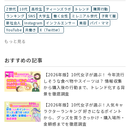
Z世代
10代
高校生
ティーンズラボ
トレンド
購買行動
ランキング
SNS
大学生
働く女性
ミレニアル世代
子育て層
新社会人
Instagram
インフルエンサー
美容
パパ・ママ
YouTube
共働き
X（Twitter）
もっと見る
おすすめの記事
【2026年版】10代女子が選ぶ！ 今年流行
しそうな食べ物やスイーツは？ 情報収集
から購入後の行動まで、トレンド化する背
景を徹底調査
【2026年版】10代女子が選ぶ！人気キャ
ラクターランキング 好きになるポイント
から、グッズを買うきっかけ・購入場所・
金額感までを徹底調査