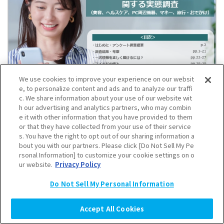
We use cookies to improve your experience on our websit
e, to personalize content and ads and to analyze our traffi
c. We share information about your use of our website wit
h our advertising and analytics partners, who may combin
e it with other information that you have provided to them
or that they have collected from your use of their service
対話型生成AIを含む情報収集に​関する実態調査
s. You have the right to opt out of our sharing information a
bout you with our partners. Please click [Do Not Sell My Pe
若手社会人
SNS
Z世代
働く女性
大学生
子育て層
rsonal Information] to customize your cookie settings on o
ur website.
Privacy Policy
Do Not Sell My Personal Information
Accept All Cookies