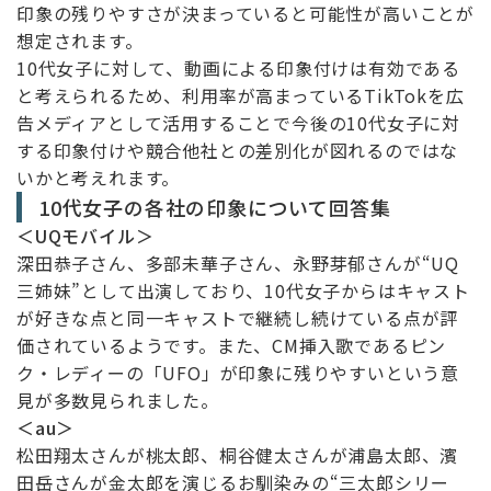
印象の残りやすさが決まっていると可能性が高いことが
想定されます。
10代女子に対して、動画による印象付けは有効である
と考えられるため、利用率が高まっているTikTokを広
告メディアとして活用することで今後の10代女子に対
する印象付けや競合他社との差別化が図れるのではな
いかと考えれます。
10代女子の各社の印象について回答集
＜UQモバイル＞
深田恭子さん、多部未華子さん、永野芽郁さんが“UQ
三姉妹”として出演しており、10代女子からはキャスト
が好きな点と同一キャストで継続し続けている点が評
価されているようです。また、CM挿入歌であるピン
ク・レディーの「UFO」が印象に残りやすいという意
見が多数見られました。
＜au＞
松田翔太さんが桃太郎、桐谷健太さんが浦島太郎、濱
田岳さんが金太郎を演じるお馴染みの“三太郎シリー