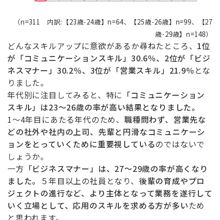
（n=311 内訳:【23歳-24歳】n=64、【25歳-26歳】n=99、【27
歳-29歳】n=148）
どんなスキルアップに意欲があるか尋ねたところ、
1位
が「コミュニケーションスキル」30.6％、2位が「ビジ
ネスマナー」30.2％、3位が「営業スキル」21.9％
とな
りました。
年代別に注目してみると、特に
「コミュニケーション
スキル」は23〜26歳の率が高い結果となりました。
1
〜
4
年目にあたる年代のため、
職種問わず、営業先な
どの社外や社内の上司、先輩と円滑なコミュニケーシ
ョンをとっていくために重要視している
のではないで
しょうか。
一方
「ビジネスマナー」は、27〜29歳の率が高くなり
ました。
５年目以上の社員となり、
後輩の育成やプロ
ジェクトの進行など、より主体となって業務を遂行して
いく立場として、応用のスキルを求める方が多い
ため
と思われます。