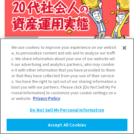
We use cookies to improve your experience on our websit
e, to personalize content and ads and to analyze our traffi
c. We share information about your use of our website wit
h our advertising and analytics partners, who may combin
e it with other information that you have provided to them
2026年08月07日(金)
or that they have collected from your use of their service
20代社会人の資産運用実態 始めたきっかけや情報
s. You have the right to opt out of our sharing information a
源、今後の意向も調査
bout you with our partners. Please click [Do Not Sell My Pe
rsonal Information] to customize your cookie settings on o
若手社会人
Z世代
マネー
ur website.
Privacy Policy
Do Not Sell My Personal Information
Accept All Cookies