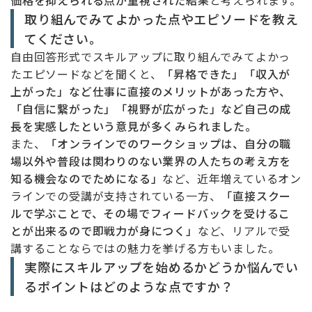
価格を抑えられる点が重視された結果
と考えられます。
取り組んでみてよかった点やエピソードを教え
てください。
自由回答形式でスキルアップに取り組んでみてよかっ
たエピソードなどを聞くと、
「昇格できた」「収入が
上がった」など仕事に直接のメリットがあった方や、
「自信に繋がった」「視野が広がった」など自己の成
長を実感したという意見が多くみられました。
また、
「オンラインでのワークショップは、自分の職
場以外や普段は関わりのない業界の人たちの考え方を
知る機会なのでためになる」
など、近年増えているオン
ラインでの受講が支持されている一方、
「直接スクー
ルで学ぶことで、その場でフィードバックを受けるこ
とが出来るので即戦力が身につく」
など、リアルで受
講することならではの魅力を挙げる方もいました。
実際にスキルアップを始めるかどうか悩んでい
るポイントはどのような点ですか？