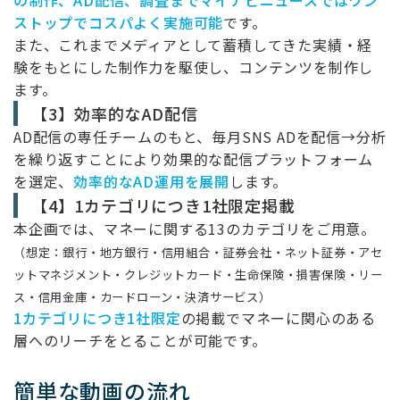
の制作、AD配信、調査までマイナビニュースではワン
ストップでコスパよく実施可能
です。
また、これまでメディアとして蓄積してきた実績・経
験をもとにした制作力を駆使し、コンテンツを制作し
ます。
【3】効率的なAD配信
AD配信の専任チームのもと、毎月SNS ADを配信→分析
を繰り返すことにより効果的な配信プラットフォーム
を選定、
効率的なAD運用を展開
します。
【4】1カテゴリにつき1社限定掲載
本企画では、マネーに関する13のカテゴリをご用意。
（想定：銀行・地方銀行・信用組合・証券会社・ネット証券・アセ
ットマネジメント・クレジットカード・生命保険・損害保険・リー
ス・信用金庫・カードローン・決済サービス）
1カテゴリにつき1社限定
の掲載でマネーに関心のある
層へのリーチをとることが可能です。
簡単な動画の流れ