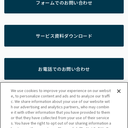
フォームでのお問い合わせ
サービス資料ダウンロード
お電話でのお問い合わせ
050-5443-2281
We use cookies to improve your experience on our websit
受付時間：平日10:00〜18:00（弊社所定の休業日を除
e, to personalize content and ads and to analyze our traffi
く）
c. We share information about your use of our website wit
h our advertising and analytics partners, who may combin
e it with other information that you have provided to them
or that they have collected from your use of their service
個人情報の取り扱いについて
株式会社マイナビ
運営者情報
s. You have the right to opt out of our sharing information a