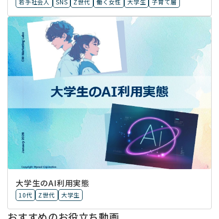
若手社会人
SNS
Z世代
働く女性
大学生
子育て層
大学生のAI利用実態
10代
Z世代
大学生
おすすめのお役立ち動画