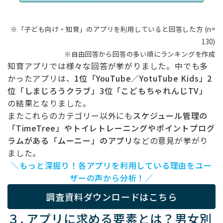
※「子ども向け・知育」のアプリを利用していると回答した方 (n=
130)
※自由回答から回答の多い順にランキングを作成
知育アプリでは様々な回答が挙がりました。中でも多
かったアプリは、
1位「YouTube／YotuTube Kids」2
位「しまじろうクラブ」3位「こどもちゃれんじTV」
の結果となりました。
またこれらのカテゴリー以外にも
スケジュール管理の
「TimeTree」やトイレトレーニングやポイントプログ
ラムがある「ムーニー」のアプリ
などの意見が挙がり
ました。
＼もっと深掘り！各アプリを利用している理由をユー
ザーの声から分析！／
調査資料ダウンロードはこちら
３, アプリに求める要素とは？男女別