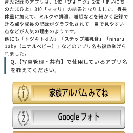
育児記録のアプリは、
1位「ぴよログ」2位「まいにち
のたまひよ」3位「ママリ」
の結果となりました。
身長
体重に加えて、ミルクや排泄、睡眠などを細かく記録で
きる点や成長の記録がグラフ化されて一目で見やすい
点などが人気の理由
のようです。
他にも
「トツキトオカ」「ステップ離乳食」「ninaru
baby（ニナルベビー）」
などのアプリ名も複数挙げら
れました。
Q.【写真管理・共有】で使用しているアプリ名
を教えてください。