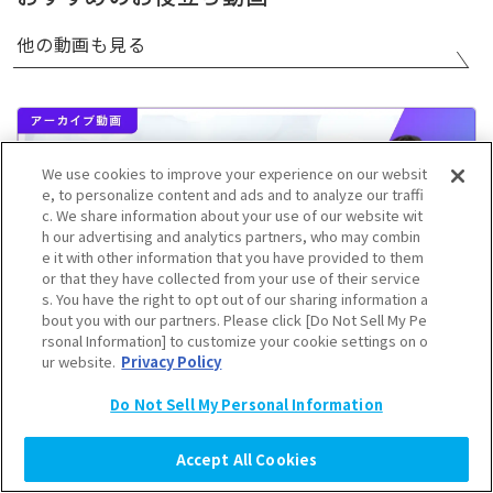
他の動画も見る
We use cookies to improve your experience on our websit
e, to personalize content and ads and to analyze our traffi
c. We share information about your use of our website wit
h our advertising and analytics partners, who may combin
e it with other information that you have provided to them
or that they have collected from your use of their service
s. You have the right to opt out of our sharing information a
bout you with our partners. Please click [Do Not Sell My Pe
rsonal Information] to customize your cookie settings on o
ur website.
Privacy Policy
Z世代部下とY世代上司、すれ違いの本音を徹底調
Do Not Sell My Personal Information
査！世代間ギャップと歩み寄りのヒント
若手社会人
ティーンズラボ
Z世代
新社会人
Accept All Cookies