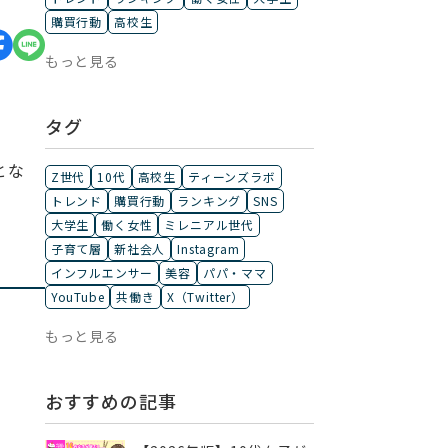
購買行動
高校生
もっと見る
タグ
とな
Z世代
10代
高校生
ティーンズラボ
トレンド
購買行動
ランキング
SNS
大学生
働く女性
ミレニアル世代
子育て層
新社会人
Instagram
インフルエンサー
美容
パパ・ママ
YouTube
共働き
X（Twitter）
もっと見る
おすすめの記事