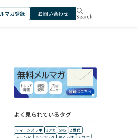
ルマガ登録
お問い合わせ
Search
用
よく見られているタグ
ティーンズラボ
10代
SNS
Z世代
トレンド
ランキング
働く女性
大学生