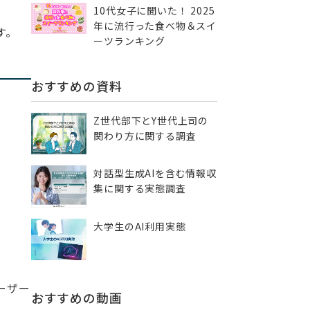
10代女子に聞いた！ 2025
年に流行った食べ物＆スイ
す。
ーツランキング
おすすめの資料
Z世代部下とY世代上司の
関わり方に関する調査
対話型生成AIを含む情報収
集に​関する実態調査
大学生のAI利用実態
ーザー
おすすめの動画