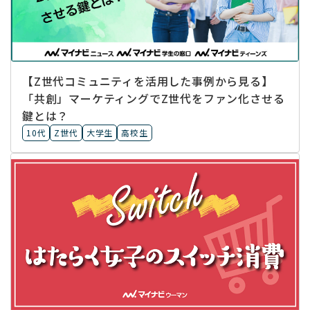
【Z世代コミュニティを活用した事例から見る】
「共創」マーケティングでZ世代をファン化させる
鍵とは？
10代
Z世代
大学生
高校生