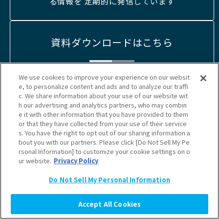
る情報を 定期的に発信しています
資料ダウンロードはこちら
メディア・企画の詳細については 媒体資料をご
We use cookies to improve your experience on our websit
e, to personalize content and ads and to analyze our traffi
確認ください
c. We share information about your use of our website wit
h our advertising and analytics partners, who may combin
e it with other information that you have provided to them
or that they have collected from your use of their service
s. You have the right to opt out of our sharing information a
bout you with our partners. Please click [Do Not Sell My Pe
rsonal Information] to customize your cookie settings on o
ur website.
Privacy Policy
Do Not Sell My Personal Information
広告掲載やメディアに関するお問
い合わせはこちらから
Accept All Cookies