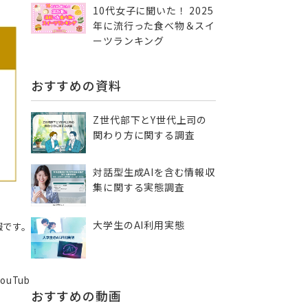
10代女子に聞いた！ 2025
年に流行った食べ物＆スイ
ーツランキング
おすすめの資料
Z世代部下とY世代上司の
関わり方に関する調査
対話型生成AIを含む情報収
集に​関する実態調査
大学生のAI利用実態
報です。
uTub
おすすめの動画