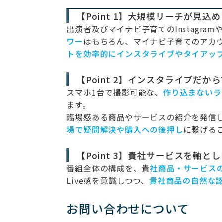
【Point 1】大規模リーチが見
出演者及びマイナビ子育てのInstagr
ワー
はもちろん、マイナビ子育てのアカウン
トを効率的にインスタライブやタイアッ
【Point 2】インスタライブだ
スマホ1台で撮影可能な、
作り込まないラ
ます。
臨場感ある商品やサービスの紹介を発信
場で疑問解決や購入への後押し
に繋げる
【Point 3】貴社サービスを軸
番組全体の構成を、貴
社商品・サービス
Live感を意識しつつ、
貴社商品の自然な
お問い合わせについて