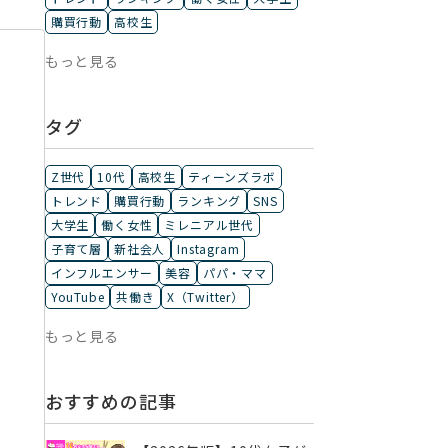
購買行動
高校生
もっと見る
タグ
Z世代
10代
高校生
ティーンズラボ
トレンド
購買行動
ランキング
SNS
大学生
働く女性
ミレニアル世代
子育て層
新社会人
Instagram
インフルエンサー
美容
パパ・ママ
YouTube
共働き
X（Twitter）
もっと見る
おすすめの記事