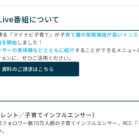
 Live番組について
誇る「マイナビ子育て」が子
育て層の視聴頻度が高いインス
組を開始
しました！
ンサーの実体験などとともに紹介
することができるメニュー
ションに、ぜひご活用ください。
資料のご請求はこちら
タレント／子育てインフルエンサー）
総フォロワー数70万人超の子育てインフルエンサー。RCC『
中。