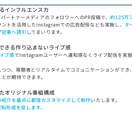
込めるインフルエンス力
amやパートナーメディアのフォロワーへのPR投稿で、
約125
万
トを活用したInstagramでの広告配信なども実施し、
タ
プ記事へ誘引
してまいります。
からできる作り込まないライブ感
イブ感
でInstagramユーザーへ違和感なくライブ配信を実
しつつ、視聴者とリアルタイムでコミュニケーションができ
ことが期待できます。
としたオリジナル番組構成
の紹介を基点に都度カスタマイズして制作
いたします。
認知形成を促します。