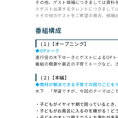
その他、ゲスト候補につきましては資料
※ゲスト出演するタレントにつきまして
※その他のゲストをご希望の場合、候補
番組構成
(１)【オープニング】
◆OPトーク
進行役の木下ゆーきとゲストによるOPト
番組の概要や最近の子育てトークなど、
(２)【本編】
◆商材が解決できる子育ての困りごとを
木下 「早速ですが、今回のテーマはこ
・子どもがイヤイヤ期で困っているとき
・子どもがお風呂に入るのを嫌がる！ど
・子どものオムツ替えでうんち漏れが多