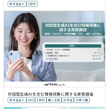
若手社会人
Z世代
対話型生成AIを含む情報収集に​関する実態調査
若手社会人
SNS
Z世代
働く女性
大学生
子育て層