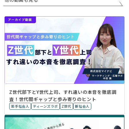
Z世代部下とY世代上司、すれ違いの本音を徹底調
査！世代間ギャップと歩み寄りのヒント
若手社会人
ティーンズラボ
Z世代
新社会人