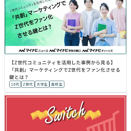
【Z世代コミュニティを活用した事例から見る】
「共創」マーケティングでZ世代をファン化させる
鍵とは？
10代
Z世代
大学生
高校生