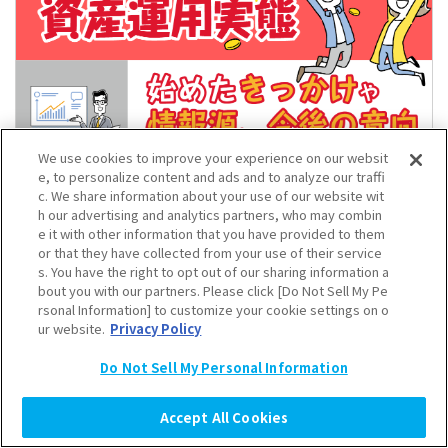
We use cookies to improve your experience on our websit
e, to personalize content and ads and to analyze our traffi
2026年08月07日(金)
c. We share information about your use of our website wit
20代社会人の資産運用実態 始めたきっかけや情報
h our advertising and analytics partners, who may combin
源、今後の意向も調査
e it with other information that you have provided to them
若手社会人
Z世代
マネー
or that they have collected from your use of their service
s. You have the right to opt out of our sharing information a
bout you with our partners. Please click [Do Not Sell My Pe
rsonal Information] to customize your cookie settings on o
ur website.
Privacy Policy
Do Not Sell My Personal Information
Accept All Cookies