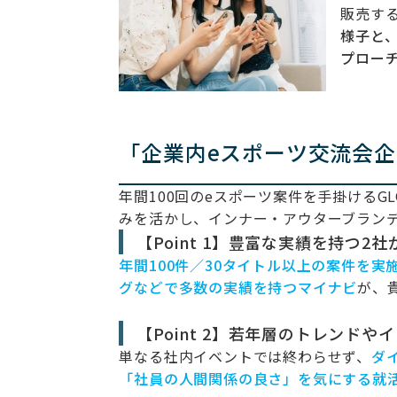
販売す
様子と
プロー
「企業内eスポーツ交流会
年間100回のeスポーツ案件を手掛ける
みを活かし、インナー・アウターブラン
【Point 1】豊富な実績を持つ2
年間100件／30タイトル以上の案件を実
グなどで多数の実績を持つマイナビ
が、
【Point 2】若年層のトレンド
単なる社内イベントでは終わらせず、
ダ
「社員の人間関係の良さ」を気にする就