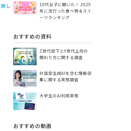
10代女子に聞いた！ 2025
実施
し
年に流行った食べ物＆スイ
ーツランキング
おすすめの資料
Z世代部下とY世代上司の
関わり方に関する調査
対話型生成AIを含む情報収
集に​関する実態調査
大学生のAI利用実態
おすすめの動画