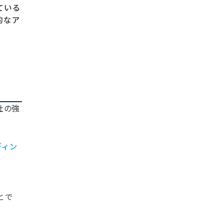
ている
的なア
社の強
ディン
とで