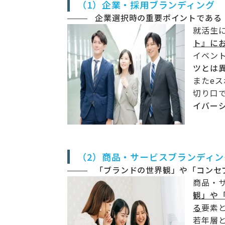
（1）企業・採用ブランディング
企業選択時の重要ポイントである
就活生
ト』に
イベン
ツとは
またe
切り口
イバー
（2）商品・サービスブランディン
「ブランドの世界観」や「コンセ
商品・
観」や
る
要素
若年層