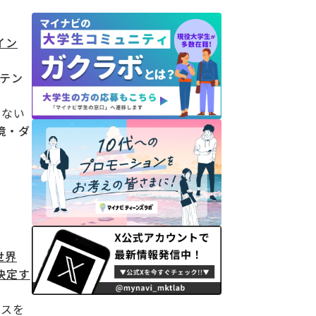
イン
ンテン
いない
境・ダ
世界
決定す
ビスを