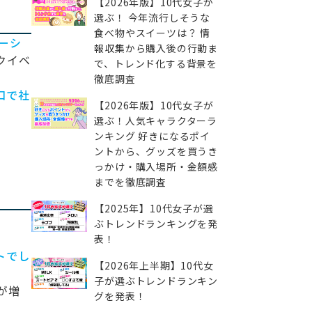
【2026年版】10代女子が
選ぶ！ 今年流行しそうな
食べ物やスイーツは？ 情
ーシ
報収集から購入後の行動ま
クイベ
で、トレンド化する背景を
徹底調査
口で社
【2026年版】10代女子が
選ぶ！人気キャラクターラ
ンキング 好きになるポイ
ントから、グッズを買うき
っかけ・購入場所・金額感
までを徹底調査
【2025年】10代女子が選
ぶトレンドランキングを発
表！
トでし
【2026年上半期】10代女
子が選ぶトレンドランキン
が増
グを発表！