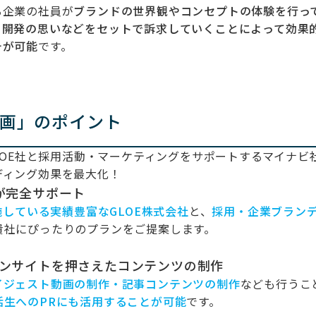
る企業の社員が
ブランドの世界観やコンセプトの体験を行っ
、開発の思いなどをセットで訴求していくことによって効果
チが可能
です。
企画」のポイント
GLOE社と採用活動・マーケティングをサポートするマイナビ
ディング効果を最大化！
社が完全サポート
施している実績豊富なGLOE株式会社
と、
採用・企業ブラン
貴社にぴったりのプランをご提案します。
やインサイトを押さえたコンテンツの制作
イジェスト動画の制作・記事コンテンツの制作
なども行うこ
活生へのPRにも活用することが可能
です。