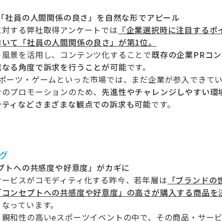
「社員の人間関係の良さ」を自然な形でアピール
に対する弊社取得アンケートでは
『企業選択時に注目するポ
おいて「社員の人間関係の良さ」が第1位。
ト風景を活用し、コンテンツ化することで
既存の企業PRコ
異なる角度で訴求を行うことが可能
です。
スポーツ・ゲームといった市場では、まだ企業が参入できて
でのプロモーションのため、
先進性やチャレンジしやすい環
シティなどさまざまな観点での訴求も可能
です。
グ
プトへの共感度や好意度」がカギに
サービスがコモディティ化する昨今、若年層は
「ブランドの
「コンセプトへの共感度や好意度」の高さが購入する商品を
となっています。
と親和性の高いeスポーツイベントの中で、その商品・サー