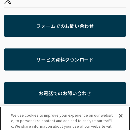
フォームでのお問い合わせ
サービス資料ダウンロード
お電話でのお問い合わせ
050-5443-2281
We use cookies to improve your experience on our websit
受付時間：平日10:00〜18:00（弊社所定の休業日を除
e, to personalize content and ads and to analyze our traffi
く）
c. We share information about your use of our website wit