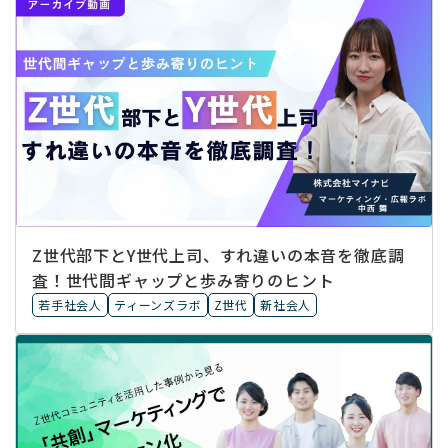
Z世代部下とY世代上司、すれ違いの本音を徹底調
査！世代間ギャップと歩み寄りのヒント
若手社会人
ティーンズラボ
Z世代
新社会人