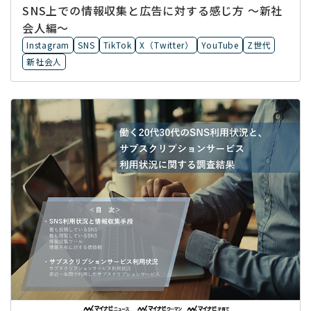
SNS上での情報収集と広告に対する感じ方 ～新社
会人編～
Instagram
SNS
TikTok
X（Twitter）
YouTube
Z世代
新社会人