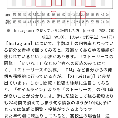
※「Instagram」を使っていると回答した方 (n=341 内訳:【高
校生】 n=166、【大学・専門学生】
n
＝175)
【Instagram】について、半数以上の回答率となってい
る部分を赤枠で囲ってみると、万遍なくあらゆる機能が
使われている
という印象があります。「ストーリーズの
閲覧」「いいね！」などの他者への反応のみではな
く、「ストーリーズの投稿」「DM」など
自分からの発
信も積極的に行っている点が、【X(Twitter)】と差が
出ています。
しかし閲覧・投稿の種類に注目してみる
と、
「タイムライン」よりも「ストーリーズ」の利用率
が高いことが分かります。常に記録として残る投稿より
も24時間で消えてしまう旬な情報のほうが10代女子に
とっては気軽に閲覧・投稿ができるようです。
また年代別に深掘りしてみると、
高校生の場合は「通