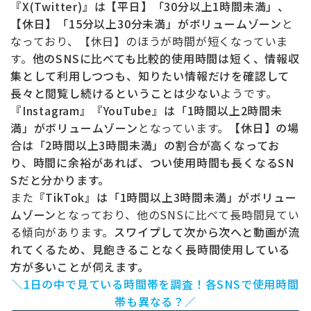
『X(Twitter)』は【平日】「30分以上1時間未満」、
【休日】「15分以上30分未満」がボリュームゾーン
と
なっており、【休日】のほうが時間が短くなっていま
す。
他のSNSに比べても比較的使用時間は短く、情報収
集として利用しつつも、知りたい情報だけを確認して
長々と閲覧し続けるということは少ない
ようです。
『Instagram』『YouTube』は「1時間以上2時間未
満」がボリュームゾーン
となっています。
【休日】の場
合は「2時間以上3時間未満」の割合が高くなってお
り、時間に余裕があれば、つい使用時間も長くなるSN
Sだと分かります。
また
『TikTok』は「1時間以上3時間未満」がボリュー
ムゾーン
となっており、他のSNSに比べて長時間見てい
る傾向があります。
スワイプして次から次へと動画が流
れてくるため、見飽きることなく長時間使用している
方が多いことが伺えます。
＼1日の中で見ている時間帯を調査！各SNSで使用時間
帯も異なる？／