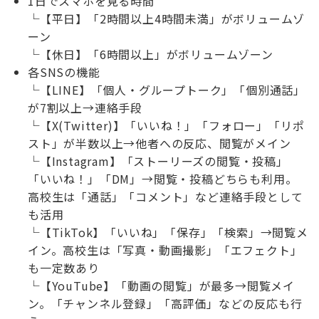
1日でスマホを見る時間
└【平日】「2時間以上4時間未満」がボリュームゾ
ーン
└【休日】「6時間以上」がボリュームゾーン
各SNSの機能
└【LINE】「個人・グループトーク」「個別通話」
が7割以上→連絡手段
└【X(Twitter)】「いいね！」「フォロー」「リポ
スト」が半数以上→他者への反応、閲覧がメイン
└【Instagram】「ストーリーズの閲覧・投稿」
「いいね！」「DM」→閲覧・投稿どちらも利用。
高校生は「通話」「コメント」など連絡手段として
も活用
└【TikTok】「いいね」「保存」「検索」→閲覧メ
イン。高校生は「写真・動画撮影」「エフェクト」
も一定数あり
└【YouTube】「動画の閲覧」が最多→閲覧メイ
ン。「チャンネル登録」「高評価」などの反応も行