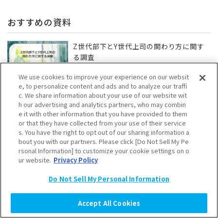
おすすめの資料
Z世代部下とY世代上司の関わり方に関す
る調査
We use cookies to improve your experience on our websit
e, to personalize content and ads and to analyze our traffi
c. We share information about your use of our website wit
対話型生成AIを含む情報収集に​関する実態
h our advertising and analytics partners, who may combin
調査
e it with other information that you have provided to them
or that they have collected from your use of their service
s. You have the right to opt out of our sharing information a
bout you with our partners. Please click [Do Not Sell My Pe
rsonal Information] to customize your cookie settings on o
大学生のAI利用実態
ur website.
Privacy Policy
Do Not Sell My Personal Information
Accept All Cookies