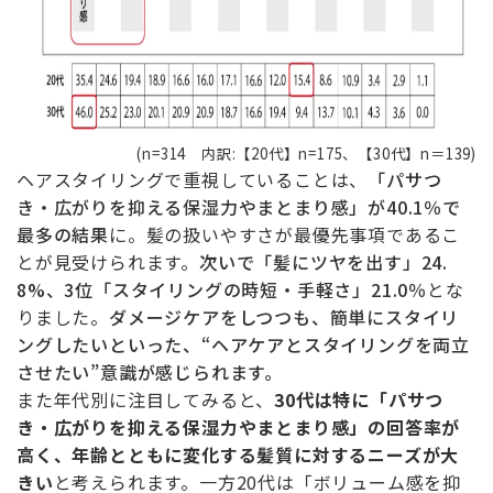
(n=314 内訳:【20代】n=175、【30代】n＝139)
ヘアスタイリングで重視していることは、
「パサつ
き・広がりを抑える保湿力やまとまり感」が40.1％で
最多の結果
に。髪の扱いやすさが最優先事項であるこ
とが見受けられます。
次いで「髪にツヤを出す」24.
8%、3位「スタイリングの時短・手軽さ」21.0％
とな
りました。
ダメージケアをしつつも、簡単にスタイリ
ングしたいといった、“ヘアケアとスタイリングを両立
させたい”意識が感じられます。
また年代別に注目してみると、
30
代は特に「パサつ
き・広がりを抑える保湿力やまとまり感」の回答率が
高く、年齢とともに変化する髪質に対するニーズが大
きい
と考えられます。一方20代は「ボリューム感を抑