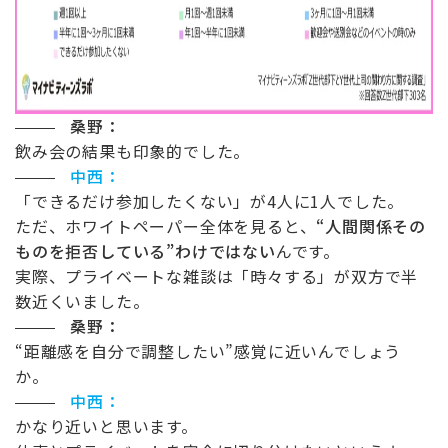
桑野：
飲み会の結果も印象的でした。
中西：
「できるだけ参加したくない」が
4
人に
1
人でした。
ただ、ホワイトペーパー全体を見ると、
“
人間関係その
ものを拒否している
”
わけではない
んです。
実際、プライベートな雑談は「時々する」が双方で半
数近くいました。
桑野：
“
距離感を自分で調整したい
”
感覚に近いんでしょう
か。
中西：
かなり近いと思います。