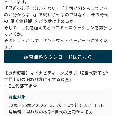
っています。
「最近の若手は分からない」「上司が何を考えている
のか分からない」で終わらせるのではなく、
今の時代
の
“
働く価値観
”
をどう受け止めるか。
そして、
世代を超えてどうコミュニケーションを設計し
ていくか。
そのヒントとして、ぜひホワイトペーパーもご覧くだ
さい。
調査資料ダウンロードはこちら
【調査概要】マイナビティーンズラボ「
Z
世代部下と
Y
世代上司の関わり方に関する調査」
・Z世代部下調査
調査対象
22歳～25歳／2026年
3
月末時点で社会人
1
年目
/
日
常業務で関わりのある
Y
世代の上司がいる方