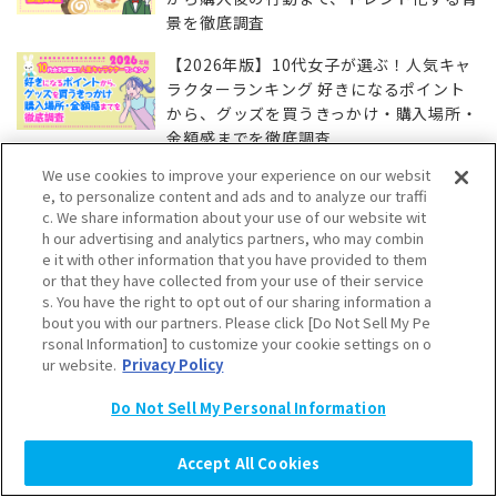
景を徹底調査
【2026年版】10代女子が選ぶ！人気キャ
ラクターランキング 好きになるポイント
から、グッズを買うきっかけ・購入場所・
金額感までを徹底調査
We use cookies to improve your experience on our websit
【2025年】10代女子が選ぶトレンドラン
e, to personalize content and ads and to analyze our traffi
キングを発表！
c. We share information about your use of our website wit
h our advertising and analytics partners, who may combin
e it with other information that you have provided to them
【2026年上半期】10代女子が選ぶトレン
or that they have collected from your use of their service
ドランキングを発表！
s. You have the right to opt out of our sharing information a
bout you with our partners. Please click [Do Not Sell My Pe
rsonal Information] to customize your cookie settings on o
ur website.
Privacy Policy
10代女子に聞いた！ 2025年に流行った食
べ物＆スイーツランキング
Do Not Sell My Personal Information
Accept All Cookies