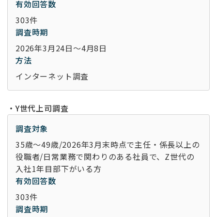
有効回答数
303件
調査時期
2026年3月24日～4月8日
方法
インターネット調査
・Y世代上司調査
調査対象
35歳～49歳/2026年
3
月末時点で主任・係長以上の
役職者
/
日常業務で関わりのある社員で、
Z
世代の
入社
1
年目部下がいる方
有効回答数
303件
調査時期