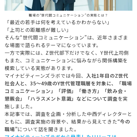
職場の“世代間コミュニケーション
”の実態とは？
「最近の若手は何を考えているかわからない」
「上司との距離感が難しい」
そんな
“
世代間コミュニケーション
”
は、近年さまざま
な場面で語られるテーマになっています。
一方で実際には、
Z
世代部下だけでなく、
Y
世代上司側
もまた、コミュニケーションに悩みながら関係構築を
模索している実態があります。
マイナビティーンズラボでは今回、
入社1年目のZ世代
社会人と、35〜49歳のY世代管理職層を対象に、「職場
コミュニケーション」「評価」「働き方」「飲み会・
懇親会」「ハラスメント意識」などについて調査
を実
施しました。
本記事では、調査を企画・分析した中西ディレクターと
ともに、調査実施の背景や、結果から見えてきた
“
今の
職場
”
について話を聞きました。
マイナビティーンズラボから発表したリリースは