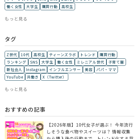
働く女性
大学生
購買行動
高校生
もっと見る
タグ
Z世代
10代
高校生
ティーンズラボ
トレンド
購買行動
ランキング
SNS
大学生
働く女性
ミレニアル世代
子育て層
新社会人
Instagram
インフルエンサー
美容
パパ・ママ
YouTube
共働き
X（Twitter）
もっと見る
おすすめの記事
【2026年版】10代女子が選ぶ！ 今年流行
しそうな食べ物やスイーツは？ 情報収集
から購入後の行動まで、トレンド化する背