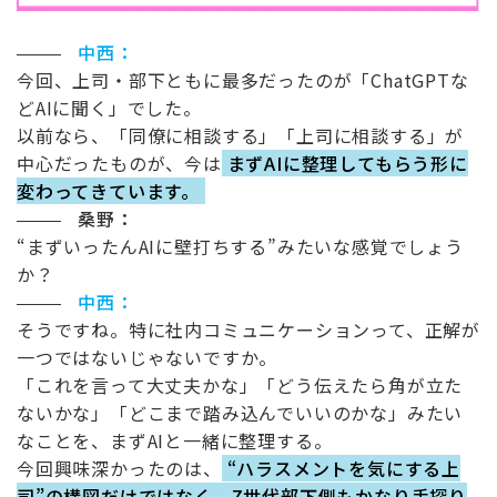
中西：
今回、上司・部下ともに最多だったのが「
ChatGPT
な
ど
AI
に聞く」でした。
以前なら、「同僚に相談する」「上司に相談する」が
中心だったものが、今は
まずAIに整理してもらう形に
変わってきています。
桑野：
“
まずいったん
AI
に壁打ちする
”
みたいな感覚でしょう
か？
中西：
そうですね。特に社内コミュニケーションって、正解が
一つではないじゃないですか。
「これを言って大丈夫かな」「どう伝えたら角が立た
ないかな」「どこまで踏み込んでいいのかな」みたい
なことを、まず
AI
と一緒に整理する。
今回興味深かったのは、
“ハラスメントを気にする上
司”の構図だけではなく、Z世代部下側もかなり手探り