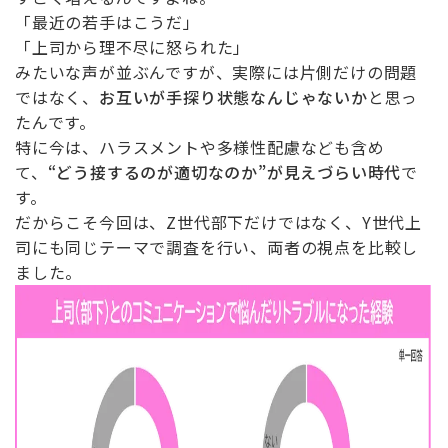
「最近の若手はこうだ」
「上司から理不尽に怒られた」
みたいな声が並ぶんですが、実際には片側だけの問題
ではなく、
お互いが手探り状態なんじゃないか
と思っ
たんです。
特に今は、ハラスメントや多様性配慮なども含め
て、
“
どう接するのが適切
なのか
”
が見えづらい時代
で
す。
だからこそ今回は、
Z
世代部下だけではなく、
Y
世代上
司にも同じテーマで調査を行い、両者の視点を比較し
ました。