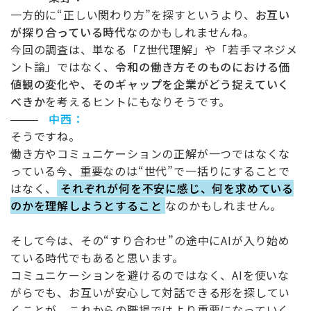
一方的に
“
正しい関わり方
”
を探すというより、
お互い
が探り合っている時代
なのかもしれませんね。
今回の調査は、単なる「
Z
世代理解」や「若手マネジメ
ント論」ではなく、
令和の働き方そのものにおける価
値観の変化や、そのギャップを企業がどう捉えていく
べきか
を考えるヒントにもなりそうです。
中西：
そうですね。
働き方やコミュニケーションの正解が一つではなくな
っている今、重要なのは
“
世代
”
で一括りにすることで
はなく、
それぞれが何を不安に感じ、何を求めている
のかを理解しようとすること
なのかもしれません。
そして今は、その
“
すり合わせ
”
の途中に
AI
が入り始め
ている時代でもあると思います。
コミュニケーションを避けるのではなく、
AI
を使いな
がらでも、お互いが安心して対話できる形を探してい
くことが、これからの職場ではより重要になっていく