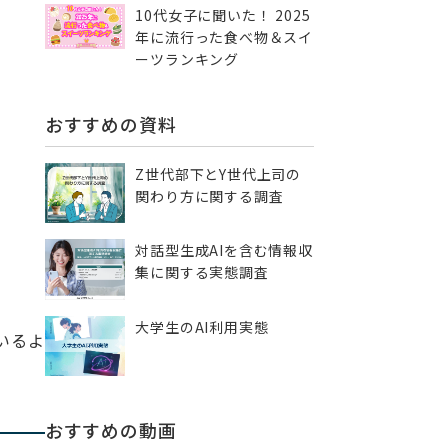
10代女子に聞いた！ 2025
年に流行った食べ物＆スイ
ーツランキング
おすすめの資料
Z世代部下とY世代上司の
関わり方に関する調査
対話型生成AIを含む情報収
集に​関する実態調査
大学生のAI利用実態
いるよ
おすすめの動画