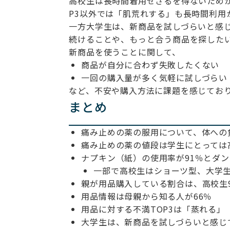
高校生は長時間着用せざるを得ないため
P3以外では「肌荒れする」も長時間利用
一方大学生は、新商品を試しづらいと感
続けることや、もっと合う商品を探した
新商品を使うことに関して、
商品が自分に合わず失敗したくない
一回の購入量が多く気軽に試しづらい
など、不安や購入方法に課題を感じてお
まとめ
痛み止めの薬の服用について、体への
痛み止めの薬の値段は学生にとっては
ナプキン（紙）の使用率が91％とダ
一部で高校生はショーツ型、大学
親が用品購入している割合は、高校生9
用品情報は母親から知る人が66％
用品に対する不満TOP3は「蒸れる」
大学生は、新商品を試しづらいと感じ