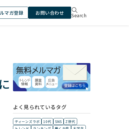
ルマガ登録
お問い合わせ
Search
に
よく見られているタグ
ティーンズラボ
10代
SNS
Z世代
トレンド
ランキング
働く女性
大学生