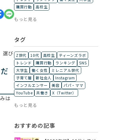
購買行動
高校生
もっと見る
タグ
、選び
Z世代
10代
高校生
ティーンズラボ
トレンド
購買行動
ランキング
SNS
くだ
大学生
働く女性
ミレニアル世代
子育て層
新社会人
Instagram
インフルエンサー
美容
パパ・ママ
YouTube
共働き
X（Twitter）
悩みは
もっと見る
おすすめの記事