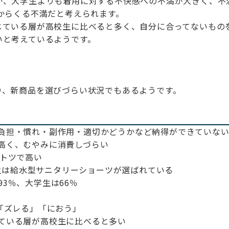
か、大学生よりも着用に対する不快感への不満が大きく、不
からくる不満だと考えられます。
じている層が高校生に比べると多く、自分に合ってないもの
いと考えているようです。
り、新商品を選びづらい状況でもあるようです。
負担・慣れ・副作用・適切かどうかなど納得ができていな
高く、むやみに消費しづらい
ントツで高い
生は給水型サニタリーショーツが選ばれている
3％、大学生は66％
「ズレる」「におう」
ている層が高校生に比べると多い