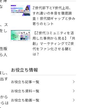
を博
な
Z世代部下とY世代上司、
すれ違いの本音を徹底調
査！世代間ギャップと歩み
寄りのヒント
め、ス
をし
【Z世代コミュニティを活
用した事例から見る】「共
創」マーケティングでZ世
性版
代をファン化させる鍵と
ら人
は？
お役立ち情報
演し、
を出す
お役立ち記事一覧
。
お役立ち資料一覧
子から
お役立ち動画一覧
からは