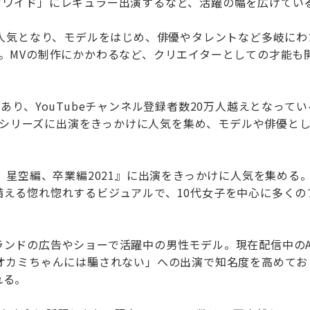
どワイド」にレギュラー出演するなど、活躍の幅を広げてい
で人気となり、モデルをはじめ、俳優やタレントなど多岐にわ
。MVの制作にかかわるなど、クリエイターとしての才能も
あり、YouTubeチャンネル登録者数20万人越えとなってい
ミ」シリーズに出演をきっかけに人気を集め、モデルや俳優と
、星空編、卒業編2021』に出演をきっかけに人気を集める
える惚れ惚れするビジュアルで、10代女子を中心に多くの
ンドの広告やショーで活躍中の男性モデル。現在配信中のA
オカミちゃんには騙されない」への出演で知名度を高めてお
れる。