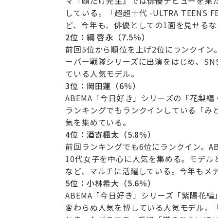
マ『顔だけ先生』では俳優デビューを果た
している。「超超十代 -ULTRA TEENS
ど、今年も、俳優としての1面を見せる
2
位：綱 啓永（7.5％）
前回5位から順位を上げ2位にランクイン
ーパー戦隊シリーズに出演をはじめ、SN
ている人気モデル。
3
位：岡田蓮（6％）
ABEMA「今日好き」シリーズの「花梨
ランキングでもランクインしている「みと
気を集めている。
4
位：酒寄楓太（5.8％）
前回ランキングでも6位にランクイン。A
10代女子を中心に人気を集める。モデル
など、マルチに活躍している。今年もメ
5
位：小林希大（5.6％）
ABEMA「今日好き」シリーズ「紫陽花
変わらぬ人気を博している人気モデル。「超超十