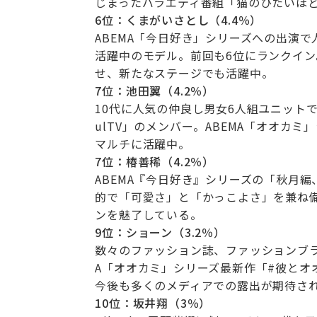
じまったバラエティ番組「猫のひたいほ
6
位：くまがいさとし（4.4％）
ABEMA「今日好き」シリーズへの出演
活躍中のモデル。前回も6位にランクイン
せ、新たなステージでも活躍中。
7
位：池田翼（4.2％）
10代に人気の仲良し男女6人組ユニットで
ulTV」のメンバー。ABEMA「オオカ
マルチに活躍中。
7
位：椿善稀（4.2％）
ABEMA『今日好き』シリーズの「秋月編
的で「可愛さ」と「かっこよさ」を兼ね備
ンを魅了している。
9
位：ショーン（3.2％）
数々のファッション誌、ファッションブラ
A「オオカミ」シリーズ最新作「#彼とオ
今後も多くのメディアでの露出が期待さ
10
位：坂井翔（3％）