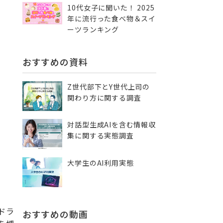
10代女子に聞いた！ 2025
年に流行った食べ物＆スイ
ーツランキング
おすすめの資料
Z世代部下とY世代上司の
関わり方に関する調査
対話型生成AIを含む情報収
集に​関する実態調査
大学生のAI利用実態
ドラ
おすすめの動画