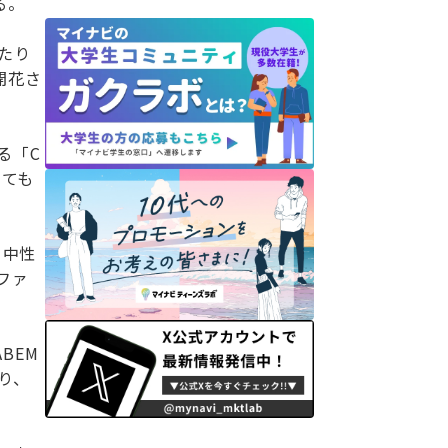
る。
たり
開花さ
る「C
しても
。中性
ファ
BEM
り、