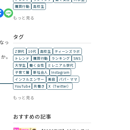
購買行動
高校生
もっと見る
タグ
なっ
Z世代
10代
高校生
ティーンズラボ
うか。
トレンド
購買行動
ランキング
SNS
大学生
働く女性
ミレニアル世代
子育て層
新社会人
Instagram
インフルエンサー
美容
パパ・ママ
YouTube
共働き
X（Twitter）
もっと見る
おすすめの記事