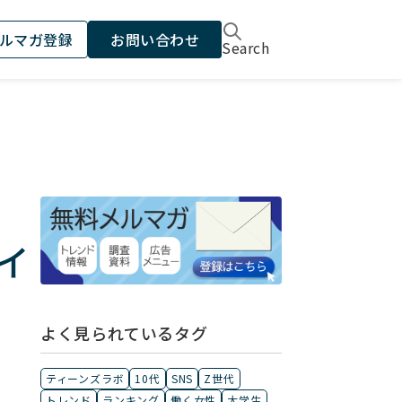
ルマガ登録
お問い合わせ
Search
イ
よく見られているタグ
ティーンズラボ
10代
SNS
Z世代
トレンド
ランキング
働く女性
大学生