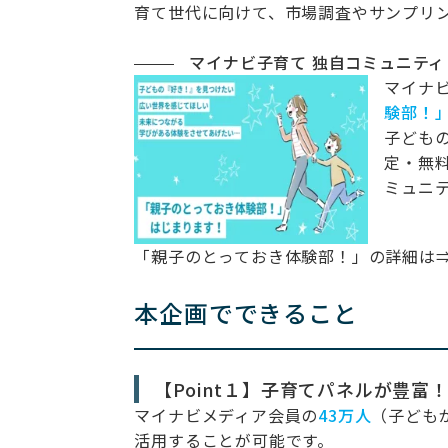
育て世代に向けて、市場調査やサンプリ
マイナビ子育て 独自コミュニテ
マイナビ
験部！
子ども
定・無
ミュニ
「親子のとっておき体験部！」の詳細は
本企画でできること
【Point１】子育てパネルが豊富
マイナビメディア会員の
43万人
（子ども
活用することが可能です。