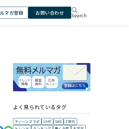
ルマガ登録
お問い合わせ
Search
リ
よく見られているタグ
ティーンズラボ
10代
SNS
Z世代
トレンド
ランキング
働く女性
大学生