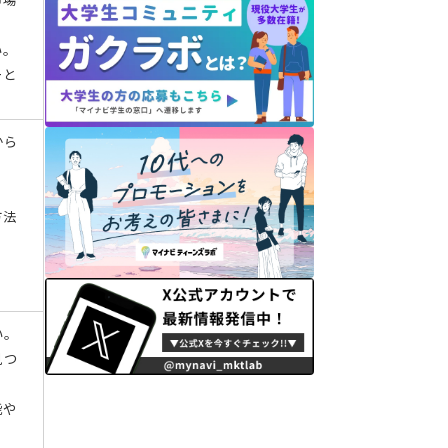
い。
ーと
から
方法
い。
見つ
能や