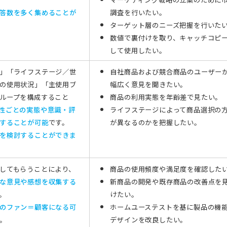
答数を
多く集めることが
調査を行いたい。
ターゲット層のニーズ把握を行いた
数値で裏付けを取り、キャッチコピ
して使用したい。
」「ライフステージ／世
自社商品および競合商品のユーザー
の使用状況」「主使用ブ
幅広く意見を聞きたい。
ループを構成すること
商品の利用実態を年齢差で見たい。
性ごとの
実態や意識・評
ライフステージによって商品選択の
することが可能
です。
が異なるのかを
把握したい。
を検討することができま
してもらうことにより、
商品の使用頻度や満足度を確認した
な意見や感想を収集する
新商品の開発や既存商品の改善点を
。
けたい。
のファン＝顧客になる可
ホームユーステストを基に製品の機
。
デザインを
改良したい。