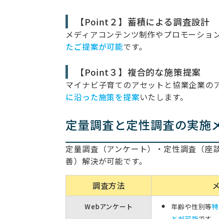
【Point２】蓄積による調査設計
メディアコンテンツ制作やプロモーショ
たご提案が可能
です。
【Point３】複合的な施策提案
マイナビ子育てのアセットと協業企業の
に沿った施策を提案
いたします。
定量調査と定性調査の実施
定量調査（アンケート）・定性調査（座
善）解決が可能です。
調査方法
Webアンケート
年齢や性別等
特
とが可能
です。