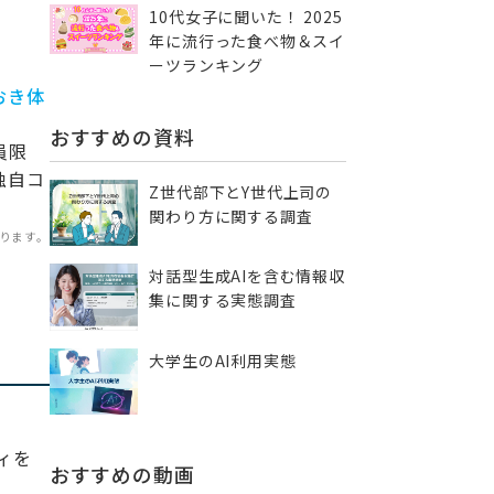
10代女子に聞いた！ 2025
年に流行った食べ物＆スイ
ーツランキング
おき体
おすすめの資料
員限
独自コ
Z世代部下とY世代上司の
関わり方に関する調査
なります。
対話型生成AIを含む情報収
集に​関する実態調査
大学生のAI利用実態
ィを
おすすめの動画