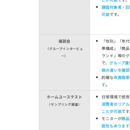
調査対象者・回
可能
です。
座談会
「性別」「年代
帯構成」
「商品
（グループインタービュ
ランド」等の
グ
ー）
で、
グループ属
価の違いを確認
的確な
改善施策
す
。
ホームユーステスト
日常環境で使用
消費者の
リアル
（サンプリング調査）
ことが可能
です
モニターが
商品
能性もあります