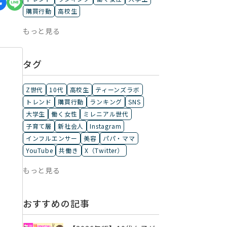
購買行動
高校生
もっと見る
タグ
Z世代
10代
高校生
ティーンズラボ
トレンド
購買行動
ランキング
SNS
大学生
働く女性
ミレニアル世代
子育て層
新社会人
Instagram
インフルエンサー
美容
パパ・ママ
YouTube
共働き
X（Twitter）
もっと見る
おすすめの記事